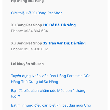
Hệ thống cửa hàng
sản
sản
phẩm
phẩm
Giới thiệu về Xu Bông Pet Shop
Xu Bông Pet Shop
110 Đỗ Bá, Đà Nẵng
Phone: 0934 894 634
Xu Bông Pet Shop
32 Trần Văn Dư, Đà Nẵng
Phone: 0934 930 002
Lời khuyên hữu ích
Tuyển dụng Nhân viên Bán Hàng Part-time Cửa
Hàng Thú Cưng tại Đà Nẵng
Bạn đã biết cách chăm sóc Mèo con 1 tháng
tuổi ?
Bật mí những điều cần biết khi bắt đầu nuôi Chó