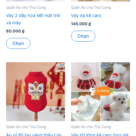
Quần Áo cho Thú Cưng
Quần Áo cho Thú Cưng
Váy 2 dây họa tiết mặt trời
Váy dạ kẻ caro
và mây
145.000
₫
80.000
₫
Sản
Chọn
Sản
phẩm
Chọn
phẩm
này
này
có
có
nhiều
nhiều
biến
biến
thể.
thể.
Các
Các
tùy
tùy
chọn
chọn
có
có
thể
thể
được
được
chọn
Quần Áo cho Thú Cưng
Quần Áo cho Thú Cưng
chọn
trên
Áo nỉ đỏ tay vàng thêu cún
Váy lót lông kẻ caro ông già