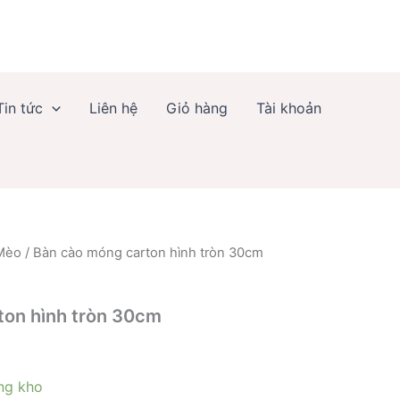
carton
hình
tròn
30cm
số
lượng
Tin tức
Liên hệ
Giỏ hàng
Tài khoản
 Mèo
/ Bàn cào móng carton hình tròn 30cm
ton hình tròn 30cm
ng kho