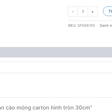
Bàn
T
-
+
cào
móng
carton
SKU:
SP068745
Danh 
hình
tròn
30cm
số
lượng
Bàn cào móng carton hình tròn 30cm”