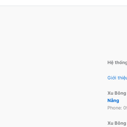
Hệ thốn
Giới thi
Xu Bông
Nẵng
Phone: 
Xu Bông