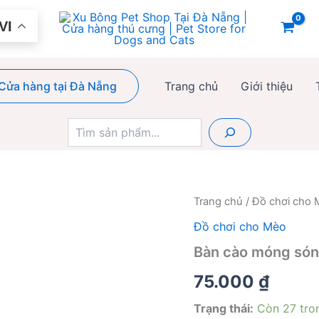
VI
Cửa hàng tại Đà Nẵng
Trang chủ
Giới thiệu
Tìm
kiếm
Trang chủ
/
Đồ chơi cho
Đồ chơi cho Mèo
Bàn cào móng só
75.000
₫
Trạng thái:
Còn 27 tro