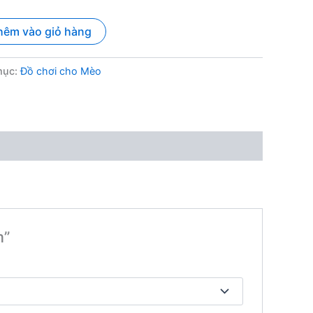
hêm vào giỏ hàng
mục:
Đồ chơi cho Mèo
m”