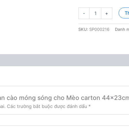
Bàn
T
-
+
cào
móng
sóng
SKU:
SP000216
Danh 
cho
Mèo
carton
44x23cm
số
lượng
“Bàn cào móng sóng cho Mèo carton 44x23c
ai.
Các trường bắt buộc được đánh dấu
*