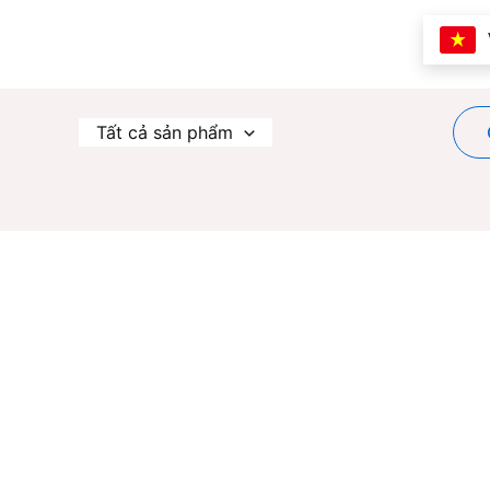
Nhảy
tới
nội
dung
Tất cả sản phẩm