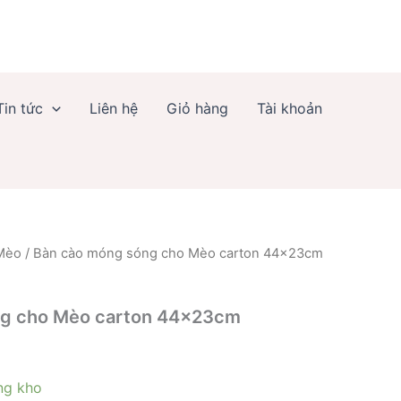
sóng
cho
Mèo
carton
44x23cm
số
Tin tức
Liên hệ
Giỏ hàng
Tài khoản
lượng
 Mèo
/ Bàn cào móng sóng cho Mèo carton 44x23cm
ng cho Mèo carton 44x23cm
ng kho