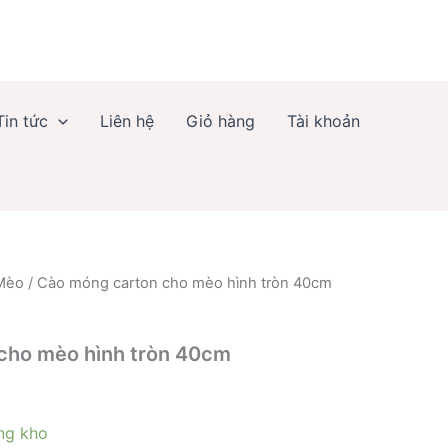
cho
mèo
hình
tròn
40cm
số
Tin tức
Liên hệ
Giỏ hàng
Tài khoản
lượng
 Mèo
/ Cào móng carton cho mèo hình tròn 40cm
cho mèo hình tròn 40cm
ng kho