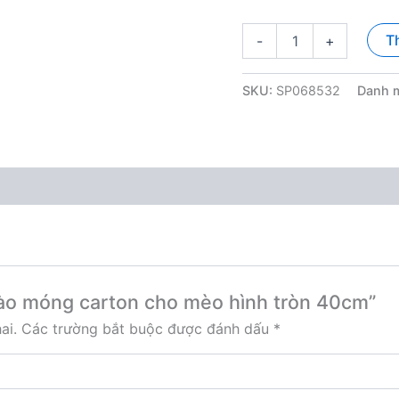
Cào
T
-
+
móng
carton
cho
SKU:
SP068532
Danh 
mèo
hình
tròn
40cm
số
lượng
Cào móng carton cho mèo hình tròn 40cm”
ai.
Các trường bắt buộc được đánh dấu
*