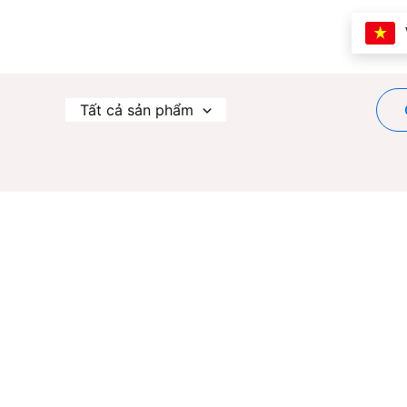
Nhảy
tới
nội
dung
Tất cả sản phẩm