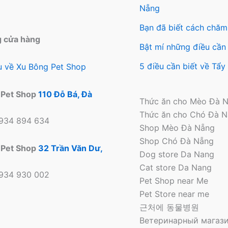
Nẵng
Bạn đã biết cách chăm
g cửa hàng
Bật mí những điều cần 
5 điều cần biết về Tẩ
ệu về Xu Bông Pet Shop
 Pet Shop
110 Đỗ Bá, Đà
Thức ăn cho Mèo Đà 
Thức ăn cho Chó Đà 
0934 894 634
Shop Mèo Đà Nẵng
Shop Chó Đà Nẵng
 Pet Shop
32 Trần Văn Dư,
Dog store Da Nang
Cat store Da Nang
0934 930 002
Pet Shop near Me
Pet Store near me
근처에 동물병원
Ветеринарный магази