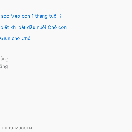
 sóc Mèo con 1 tháng tuổi ?
biết khi bắt đầu nuôi Chó con
y Giun cho Chó
Nẵng
Nẵng
н поблизости