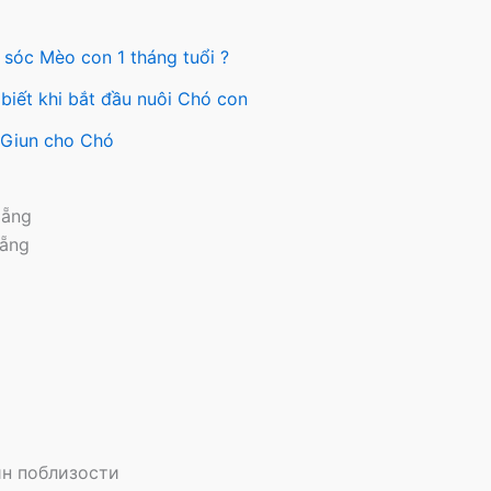
 sóc Mèo con 1 tháng tuổi ?
biết khi bắt đầu nuôi Chó con
y Giun cho Chó
Nẵng
Nẵng
н поблизости