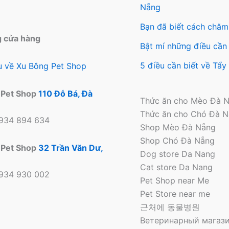
Nẵng
Bạn đã biết cách chăm
g cửa hàng
Bật mí những điều cần 
5 điều cần biết về Tẩ
ệu về Xu Bông Pet Shop
 Pet Shop
110 Đỗ Bá, Đà
Thức ăn cho Mèo Đà 
Thức ăn cho Chó Đà 
0934 894 634
Shop Mèo Đà Nẵng
Shop Chó Đà Nẵng
 Pet Shop
32 Trần Văn Dư,
Dog store Da Nang
Cat store Da Nang
0934 930 002
Pet Shop near Me
Pet Store near me
근처에 동물병원
Ветеринарный магази