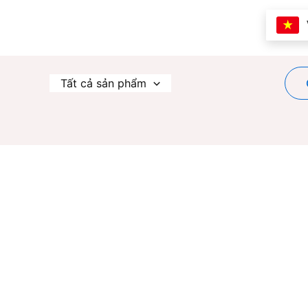
Nhảy
tới
nội
dung
Tất cả sản phẩm