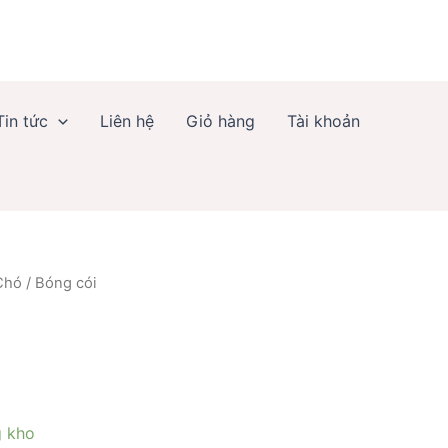
số
lượng
Tin tức
Liên hệ
Giỏ hàng
Tài khoản
Chó
/ Bóng cói
g kho