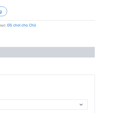
g
mục:
Đồ chơi cho Chó