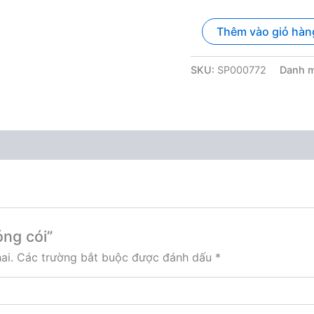
Bóng
Thêm vào giỏ hàn
cói
số
lượng
SKU:
SP000772
Danh 
óng cói”
ai.
Các trường bắt buộc được đánh dấu
*