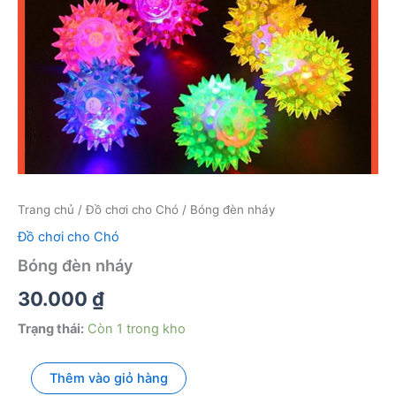
Trang chủ
/
Đồ chơi cho Chó
/ Bóng đèn nháy
Đồ chơi cho Chó
Bóng đèn nháy
30.000
₫
Trạng thái:
Còn 1 trong kho
Bóng
Thêm vào giỏ hàng
đèn