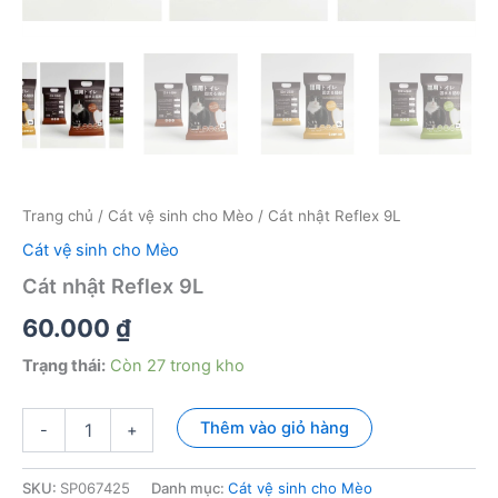
Trang chủ
/
Cát vệ sinh cho Mèo
/ Cát nhật Reflex 9L
Cát vệ sinh cho Mèo
Cát nhật Reflex 9L
60.000
₫
Trạng thái:
Còn 27 trong kho
Cát
Thêm vào giỏ hàng
-
+
nhật
Reflex
9L
SKU:
SP067425
Danh mục:
Cát vệ sinh cho Mèo