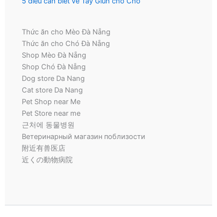
5 điều cần biết về Tẩy Giun cho Chó
Thức ăn cho Mèo Đà Nẵng
Thức ăn cho Chó Đà Nẵng
Shop Mèo Đà Nẵng
Shop Chó Đà Nẵng
Dog store Da Nang
Cat store Da Nang
Pet Shop near Me
Pet Store near me
근처에 동물병원
Ветеринарный магазин поблизости
附近有兽医店
近くの動物病院