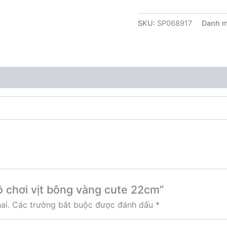
SKU:
SP068917
Danh 
ồ chơi vịt bông vàng cute 22cm”
ai.
Các trường bắt buộc được đánh dấu
*