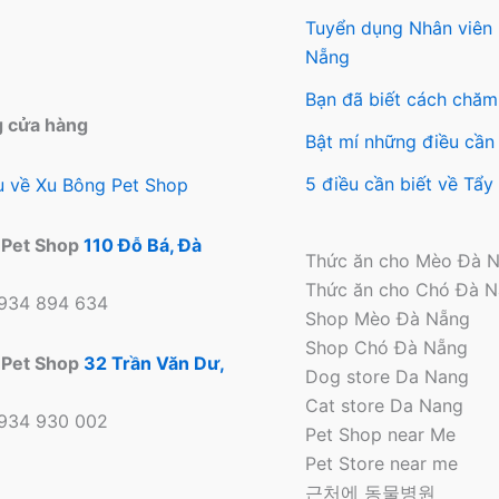
đượ
Tuyển dụng Nhân viên
chọ
Nẵng
trên
Bạn đã biết cách chăm
tra
g cửa hàng
sản
Bật mí những điều cần 
ph
5 điều cần biết về Tẩ
ệu về Xu Bông Pet Shop
 Pet Shop
110 Đỗ Bá, Đà
Thức ăn cho Mèo Đà 
Thức ăn cho Chó Đà 
0934 894 634
Shop Mèo Đà Nẵng
Shop Chó Đà Nẵng
 Pet Shop
32 Trần Văn Dư,
Dog store Da Nang
Cat store Da Nang
0934 930 002
Pet Shop near Me
Pet Store near me
근처에 동물병원