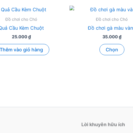
Đồ chơi cho Chó
Đồ chơi cho Chó
Quả Cầu Kèm Chuột
Đồ chơi gà màu và
25.000
₫
35.000
₫
Sản
Thêm vào giỏ hàng
Chọn
ph
này
có
nhi
biế
thể.
Các
tùy
chọ
có
Lời khuyên hữu ích
thể