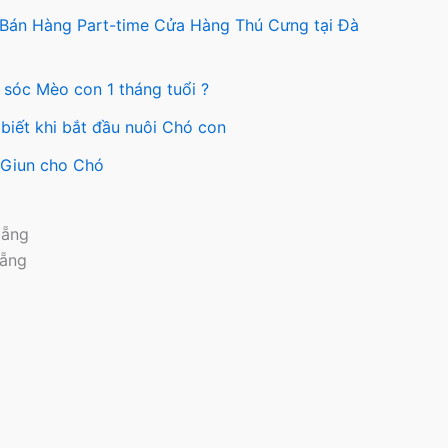
c
 Bán Hàng Part-time Cửa Hàng Thú Cưng tại Đà
n
 sóc Mèo con 1 tháng tuổi ?
ng
biết khi bắt đầu nuôi Chó con
ẩm
y Giun cho Chó
Nẵng
Nẵng