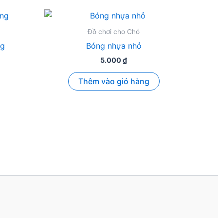
Đồ chơi cho Chó
ng
Bóng nhựa nhỏ
5.000
₫
Thêm vào giỏ hàng
ẩm
ều
n
n