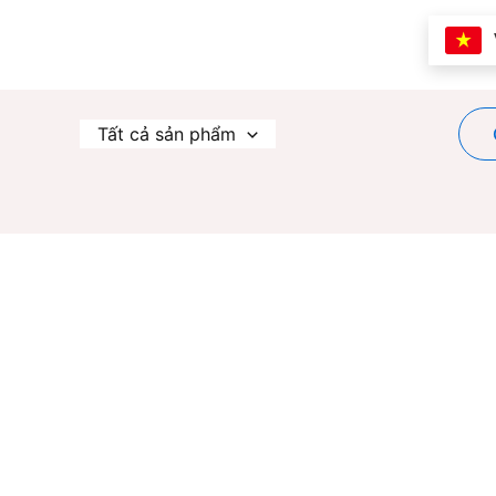
Nhảy
tới
nội
dung
Tất cả sản phẩm