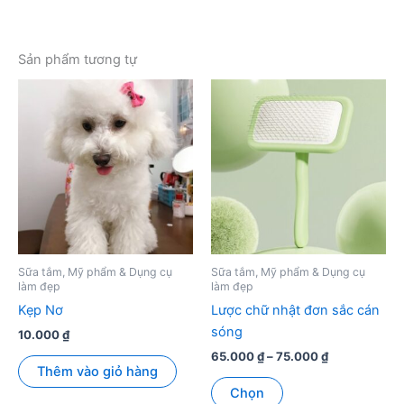
Sản phẩm tương tự
Sữa tắm, Mỹ phẩm & Dụng cụ
Sữa tắm, Mỹ phẩm & Dụng cụ
làm đẹp
làm đẹp
Kẹp Nơ
Lược chữ nhật đơn sắc cán
sóng
10.000
₫
Khoảng
65.000
₫
–
75.000
₫
Thêm vào giỏ hàng
giá:
Sản
từ
Chọn
phẩm
65.000 ₫