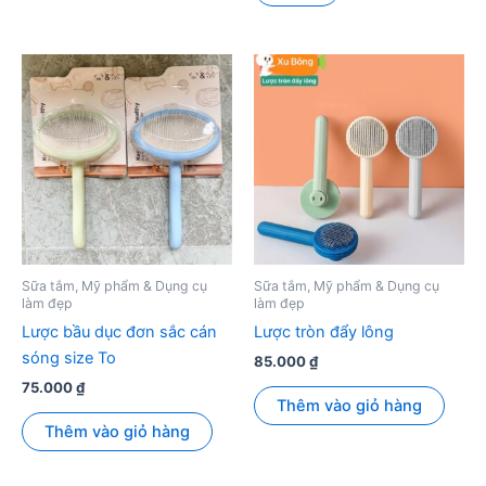
đến
này
75.000 ₫
có
nhiều
biến
thể.
Các
tùy
chọn
có
thể
được
Sữa tắm, Mỹ phẩm & Dụng cụ
Sữa tắm, Mỹ phẩm & Dụng cụ
làm đẹp
làm đẹp
chọn
Lược bầu dục đơn sắc cán
Lược tròn đẩy lông
trên
sóng size To
trang
85.000
₫
sản
75.000
₫
Thêm vào giỏ hàng
phẩm
Thêm vào giỏ hàng