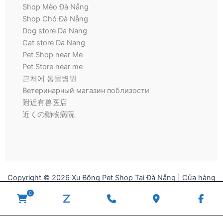
Shop Mèo Đà Nẵng
Shop Chó Đà Nẵng
Dog store Da Nang
Cat store Da Nang
Pet Shop near Me
Pet Store near me
근처에 동물병원
Ветеринарный магазин поблизости
附近有兽医店
近くの動物病院
Copyright © 2026 Xu Bông Pet Shop Tại Đà Nẵng | Cửa hàng
thú cưng | Pet Store for Dogs and Cats
0
WooCommerce
zalo
Phone
Google
Fac
Cart
Number
Maps