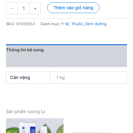
Thuốc
Thêm vào giỏ hàng
-
+
sổ
giun
cho
SKU:
SP068654
Danh mục:
Y tế, Thuốc, Dinh dưỡng
mèo
Drontal
chính
hãng
Thông tin bổ sung
số
lượng
Đánh giá (0)
Cân nặng
1 kg
Sản phẩm tương tự