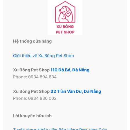
thể
được
chọn
trên
trang
sản
Hệ thống cửa hàng
phẩm
Giới thiệu về Xu Bông Pet Shop
Xu Bông Pet Shop
110 Đỗ Bá, Đà Nẵng
Phone: 0934 894 634
Xu Bông Pet Shop
32 Trần Văn Dư, Đà Nẵng
Phone: 0934 930 002
Lời khuyên hữu ích