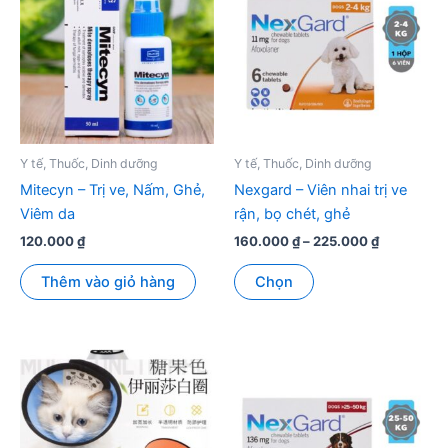
Y tế, Thuốc, Dinh dưỡng
Y tế, Thuốc, Dinh dưỡng
Mitecyn – Trị ve, Nấm, Ghẻ,
Nexgard – Viên nhai trị ve
Viêm da
rận, bọ chét, ghẻ
Khoảng
120.000
₫
160.000
₫
–
225.000
₫
giá:
Sản
từ
Thêm vào giỏ hàng
Chọn
phẩm
160.000 ₫
đến
này
225.000 ₫
có
nhiều
biến
thể.
Các