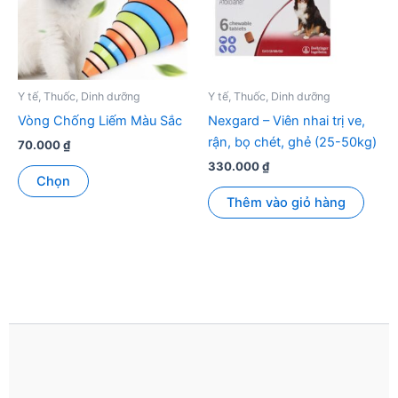
tùy
chọn
có
thể
được
Y tế, Thuốc, Dinh dưỡng
Y tế, Thuốc, Dinh dưỡng
chọn
Vòng Chống Liếm Màu Sắc
Nexgard – Viên nhai trị ve,
trên
rận, bọ chét, ghẻ (25-50kg)
70.000
₫
trang
330.000
₫
Sản
sản
Chọn
phẩm
phẩm
Thêm vào giỏ hàng
này
có
nhiều
biến
thể.
Các
tùy
chọn
có