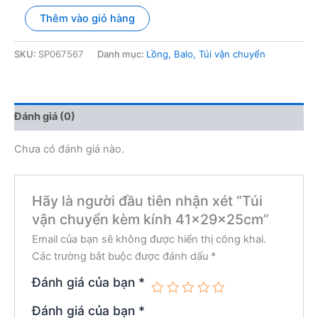
Túi
Thêm vào giỏ hàng
vận
chuyển
kèm
SKU:
SP067567
Danh mục:
Lồng, Balo, Túi vận chuyển
kính
41x29x25cm
số
lượng
Đánh giá (0)
Chưa có đánh giá nào.
Hãy là người đầu tiên nhận xét “Túi
vận chuyển kèm kính 41x29x25cm”
Email của bạn sẽ không được hiển thị công khai.
Các trường bắt buộc được đánh dấu
*
Đánh giá của bạn
*
Đánh giá của bạn
*