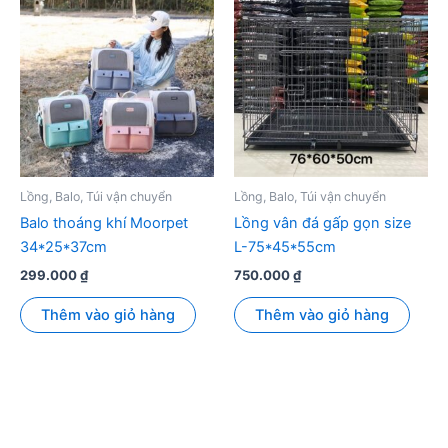
Lồng, Balo, Túi vận chuyển
Lồng, Balo, Túi vận chuyển
Balo thoáng khí Moorpet
Lồng vân đá gấp gọn size
34*25*37cm
L-75*45*55cm
299.000
₫
750.000
₫
Thêm vào giỏ hàng
Thêm vào giỏ hàng