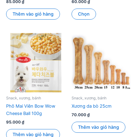
85.000
₫
60.000
₫
Sản
Thêm vào giỏ hàng
Chọn
phẩm
này
có
nhiều
biến
thể.
Các
tùy
chọn
có
thể
được
Snack, xương, bánh
Snack, xương, bánh
chọn
Phô Mai Viên Bow Wow
Xương da bò 25cm
trên
Cheese Ball 100g
70.000
₫
trang
95.000
₫
sản
Thêm vào giỏ hàng
phẩm
Thêm vào giỏ hàng