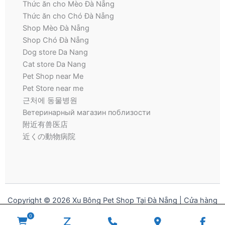
Thức ăn cho Mèo Đà Nẵng
Thức ăn cho Chó Đà Nẵng
Shop Mèo Đà Nẵng
Shop Chó Đà Nẵng
Dog store Da Nang
Cat store Da Nang
Pet Shop near Me
Pet Store near me
근처에 동물병원
Ветеринарный магазин поблизости
附近有兽医店
近くの動物病院
Copyright © 2026 Xu Bông Pet Shop Tại Đà Nẵng | Cửa hàng
thú cưng | Pet Store for Dogs and Cats
0
WooCommerce
zalo
Phone
Google
Fac