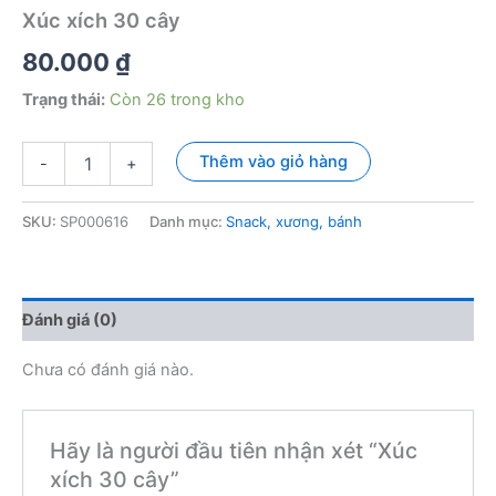
Xúc xích 30 cây
80.000
₫
Trạng thái:
Còn 26 trong kho
Xúc
Thêm vào giỏ hàng
-
+
xích
30
cây
SKU:
SP000616
Danh mục:
Snack, xương, bánh
số
lượng
Đánh giá (0)
Chưa có đánh giá nào.
Hãy là người đầu tiên nhận xét “Xúc
xích 30 cây”