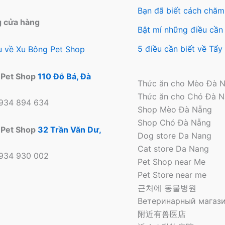
Bạn đã biết cách chăm
g cửa hàng
Bật mí những điều cần 
5 điều cần biết về Tẩ
ệu về Xu Bông Pet Shop
 Pet Shop
110 Đỗ Bá, Đà
Thức ăn cho Mèo Đà 
Thức ăn cho Chó Đà 
0934 894 634
Shop Mèo Đà Nẵng
Shop Chó Đà Nẵng
 Pet Shop
32 Trần Văn Dư,
Dog store Da Nang
Cat store Da Nang
0934 930 002
Pet Shop near Me
Pet Store near me
근처에 동물병원
Ветеринарный магази
附近有兽医店