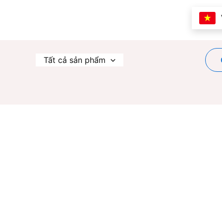
Nhảy
tới
nội
dung
Tất cả sản phẩm