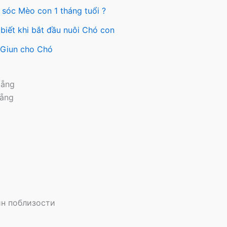
 sóc Mèo con 1 tháng tuổi ?
biết khi bắt đầu nuôi Chó con
y Giun cho Chó
Nẵng
Nẵng
н поблизости