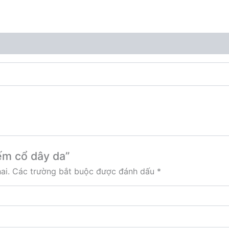
ếm cổ dây da”
ai.
Các trường bắt buộc được đánh dấu
*